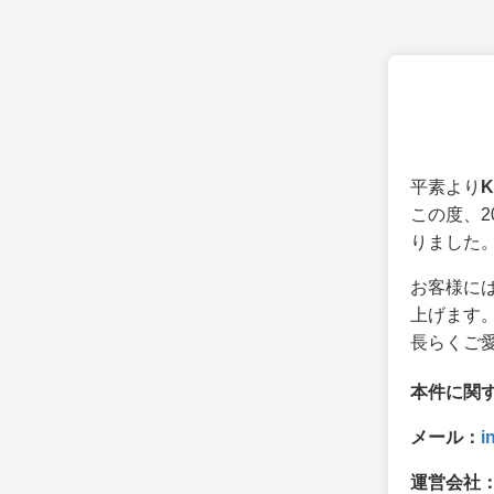
平素より
K
この度、2
りました
お客様に
上げます
長らくご
本件に関
メール：
i
運営会社